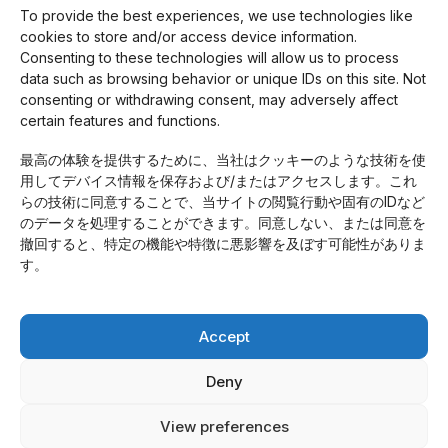
To provide the best experiences, we use technologies like
cookies to store and/or access device information.
Consenting to these technologies will allow us to process
採用情報
data such as browsing behavior or unique IDs on this site. Not
Cookie Policy (EU)
consenting or withdrawing consent, may adversely affect
事業紹介
certain features and functions.
会社案内
最高の体験を提供するために、当社はクッキーのような技術を使
Access
用してデバイス情報を保存および/またはアクセスします。これ
プライバシーポリシー
らの技術に同意することで、当サイトの閲覧行動や固有のIDなど
Contact
のデータを処理することができます。同意しない、または同意を
Topics
撤回すると、特定の機能や特徴に悪影響を及ぼす可能性がありま
Home
す。
Accept
News
中国自動車業界情報
Deny
自動車業界情報
コラム
View preferences