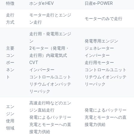
特徴
ホンダe:HEV
日産e-POWER
走行
モーター走行とエンジ
モーターのみで走行
方式
ン走行
走行用・発電用エンジ
ン
発電専用エンジン
主要
2モーター（発電用・
ジェネレーター
コン
走行用）内蔵電気式
インバーター
ポー
CVT
走行用モーター
ネン
インバーター
コントロールユニット
ト
コントロールユニット
リチウムイオンバッテ
リチウムイオンバッテ
リーパック
リーパック
高速走行時などのエン
エン
ジン直結走行
発電によるバッテリー
ジン
発電によるバッテリー
充電とモーターへの直
使用
充電とモーターへの直
接電力供給
領域
接電力供給