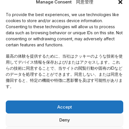
Manage Consent 同意管理
To provide the best experiences, we use technologies like
cookies to store and/or access device information.
Consenting to these technologies will allow us to process
採用情報
data such as browsing behavior or unique IDs on this site. Not
Cookie Policy (EU)
consenting or withdrawing consent, may adversely affect
事業紹介
certain features and functions.
会社案内
最高の体験を提供するために、当社はクッキーのような技術を使
Access
用してデバイス情報を保存および/またはアクセスします。これ
プライバシーポリシー
らの技術に同意することで、当サイトの閲覧行動や固有のIDなど
Contact
のデータを処理することができます。同意しない、または同意を
Topics
撤回すると、特定の機能や特徴に悪影響を及ぼす可能性がありま
Home
す。
Accept
News
中国自動車業界情報
Deny
自動車業界情報
コラム